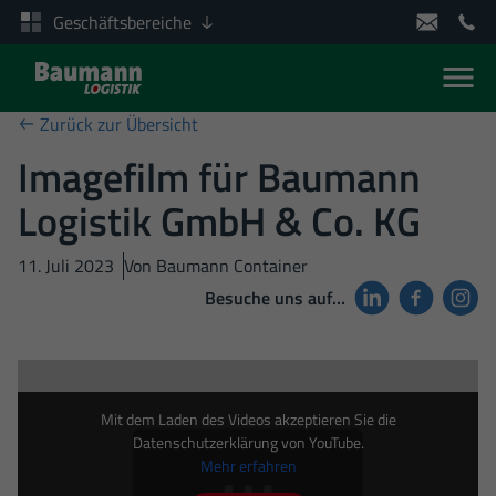
Geschäftsbereiche
Men
Zum Inhalt springen
Zurück zur Übersicht
Imagefilm für Baumann
Logistik GmbH & Co. KG
11. Juli 2023
Von
Baumann Container
Besuche uns auf…
Mit dem Laden des Videos akzeptieren Sie die
Datenschutzerklärung von YouTube.
Mehr erfahren