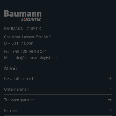
Cookie-Informationen anzeigen
Sta
Statistiken (2)
Statistik Cookies erfassen Informationen anonym. Diese Informationen helfen
BAUMANN LOGISTIK
uns zu verstehen, wie unsere Besucher unsere Website nutzen.
Christian-Lassen-Straße 2
Cookie-Informationen anzeigen
D
–
53117
Bonn
Datenschutzerklärung
Impressum
+49 228 98 98 044
info@baumannlogistik.de
Menü
Geschäftsbereiche
Unternehmen
Transportpartner
Karriere