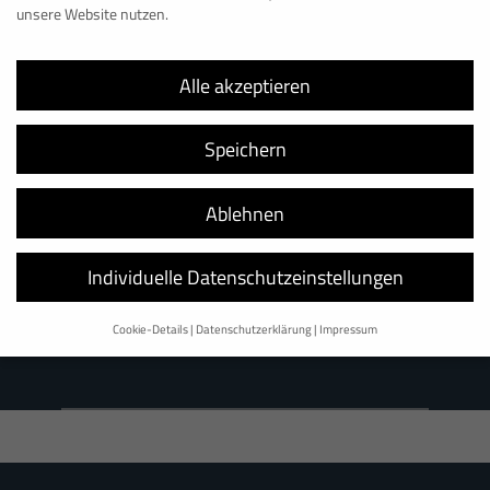
unsere Website nutzen.
Alle akzeptieren
Bonn
Speichern
BAUMANN LOGISTIK
Christian-Lassen-Straße 2
Ablehnen
53117
Bonn
+49 228 98 98 044
info@baumannlogistik.de
Individuelle Datenschutzeinstellungen
Cookie-Details
Datenschutzerklärung
Impressum
Datenschutzeinstellungen
Wir verwenden Cookies und andere Technologien auf unserer Website.
Einige von ihnen sind essenziell, während andere uns helfen, diese
Website und Ihre Erfahrung zu verbessern.
Personenbezogene Daten
können verarbeitet werden (z. B. IP-Adressen), z. B. für personalisierte
Anzeigen und Inhalte oder Anzeigen- und Inhaltsmessung.
Weitere