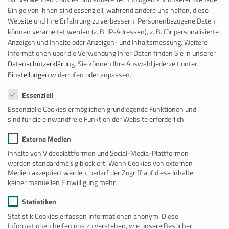
Einige von ihnen sind essenziell, während andere uns helfen, diese
Website und Ihre Erfahrung zu verbessern.
Personenbezogene Daten
können verarbeitet werden (z. B. IP-Adressen), z. B. für personalisierte
Datenschutz
*
Anzeigen und Inhalte oder Anzeigen- und Inhaltsmessung.
Weitere
Ich habe die
Datenschutzbestimmungen
gelesen und
Informationen über die Verwendung Ihrer Daten finden Sie in unserer
stimme zu.
Datenschutzerklärung
.
Sie können Ihre Auswahl jederzeit unter
Einstellungen
widerrufen oder anpassen.
Mit * markierte Felder sind Pflichtfelder.
Datenschutzeinstellungen
Essenziell
Essenzielle Cookies ermöglichen grundlegende Funktionen und
sind für die einwandfreie Funktion der Website erforderlich.
Anti-Roboter-Verifizierung
Externe Medien
Hier klicken
Inhalte von Videoplattformen und Social-Media-Plattformen
werden standardmäßig blockiert. Wenn Cookies von externen
Medien akzeptiert werden, bedarf der Zugriff auf diese Inhalte
keiner manuellen Einwilligung mehr.
Statistiken
Statistik Cookies erfassen Informationen anonym. Diese
Informationen helfen uns zu verstehen, wie unsere Besucher