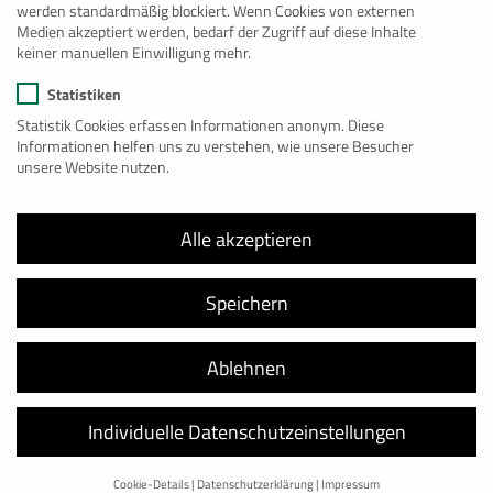
Christian-Lassen-Straße 2
werden standardmäßig blockiert. Wenn Cookies von externen
53117
Bonn
Medien akzeptiert werden, bedarf der Zugriff auf diese Inhalte
keiner manuellen Einwilligung mehr.
+49 228 98 98 044
info@baumannlogistik.de
Statistiken
Statistik Cookies erfassen Informationen anonym. Diese
Informationen helfen uns zu verstehen, wie unsere Besucher
unsere Website nutzen.
Alle akzeptieren
Speichern
Unsere weiteren Geschäftsbereiche
Ablehnen
Individuelle Datenschutzeinstellungen
Cookie-Details
Datenschutzerklärung
Impressum