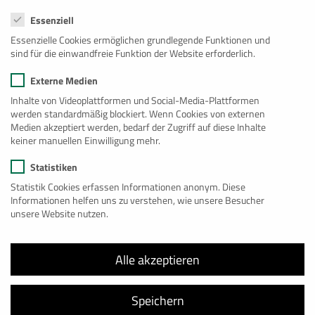
Datenschutzeinstellungen
Innovative und moderne Werbemedien, die sich von
Essenziell
gewöhnlichen Anzeigen und Spots abheben, werden immer
Essenzielle Cookies ermöglichen grundlegende Funktionen und
häufiger nachgefragt. Wir bieten Ihnen mit unserer
sind für die einwandfreie Funktion der Website erforderlich.
ContainerWerbung XXL die ideale Lösung. Mit dieser
Externe Medien
ausgereiften und verwandlungsfähigen Werbeform sind
Ihnen Erfolg und eine hohe Aufmerksamkeit sicher. Mehrere
Inhalte von Videoplattformen und Social-Media-Plattformen
werden standardmäßig blockiert. Wenn Cookies von externen
großformatige Sichtflächen und die Positionierung an hoch
Medien akzeptiert werden, bedarf der Zugriff auf diese Inhalte
frequentierten Standorten machen die mobile Container-
keiner manuellen Einwilligung mehr.
Werbung zu einer dreidimensionalen Plakattafel der
Statistiken
besonderen Art – ein absolutes Highlight für Ihre Produkt-
Statistik Cookies erfassen Informationen anonym. Diese
oder Imagewerbung. Nutzen Sie unsere individuell
Informationen helfen uns zu verstehen, wie unsere Besucher
gebrandeten Container dazu, Ihr Produkt erfolgreich in den
unsere Website nutzen.
Mittelpunkt zu stellen.
Container Selfstorage in Bonn
Alle akzeptieren
Wenn Sie in Bonn flexiblen Lagerraum zur sicheren
Unterbringung Ihres Eigentums suchen, sollten Sie unseren
Speichern
Container-Selfstorage-Service mit flexiblen Mietzeiten