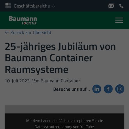
Geschäftsbereiche
Men
Zum Inhalt springen
Zurück zur Übersicht
25-jähriges Jubiläum von
Baumann Container
Raumsysteme
10. Juli 2023
Von
Baumann Container
Besuche uns auf…
Mit dem Laden des Videos akzeptieren Sie die
Datenschutzerklärung von YouTube.