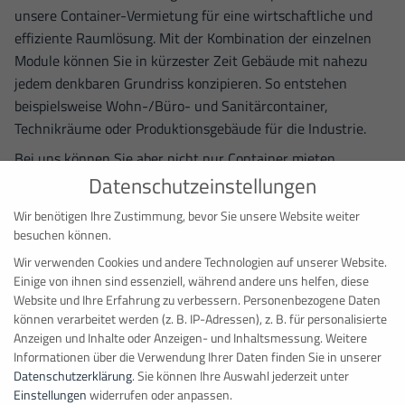
unsere Container-Vermietung für eine wirtschaftliche und
effiziente Raumlösung. Mit der Kombination der einzelnen
Module können Sie in kürzester Zeit Gebäude mit nahezu
jedem denkbaren Grundriss konzipieren. So entstehen
beispielsweise Wohn-/Büro- und Sanitärcontainer,
Technikräume oder Produktionsgebäude für die Industrie.
Bei uns können Sie aber nicht nur Container mieten,
sondern auch kaufen. Wir halten sowohl eine große Auswahl
Datenschutzeinstellungen
neuer Container als auch gebrauchte Container in
Wir benötigen Ihre Zustimmung, bevor Sie unsere Website weiter
neuwertigem Zustand in vielfältigen Ausführungen für Sie
besuchen können.
bereit. Egal ob Sie Raumcontainer mieten oder kaufen, mit
Wir verwenden Cookies und andere Technologien auf unserer Website.
flexiblen Ausstattungsoptionen für die Einrichtung und
Einige von ihnen sind essenziell, während andere uns helfen, diese
Zubehörelementen gestalten wir jeden Container ganz nach
Website und Ihre Erfahrung zu verbessern.
Personenbezogene Daten
Ihren Vorstellungen. Dadurch gewinnen Sie zahlreiche
können verarbeitet werden (z. B. IP-Adressen), z. B. für personalisierte
Anzeigen und Inhalte oder Anzeigen- und Inhaltsmessung.
Weitere
Möglichkeiten, temporären oder dauerhaften Raum zu
Informationen über die Verwendung Ihrer Daten finden Sie in unserer
schaffen.
Datenschutzerklärung
.
Sie können Ihre Auswahl jederzeit unter
Innovative Container Werbung XXL
Einstellungen
widerrufen oder anpassen.